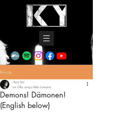
Beitrag
Acey Jee
20. Okt. 2023
2 Min. Lesezeit
Demons! Dämonen!
(English below)