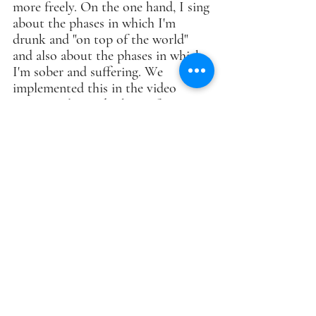
more freely. On the one hand, I sing 
about the phases in which I'm 
drunk and "on top of the world" 
and also about the phases in which 
I'm sober and suffering. We 
implemented this in the video 
concept, alongside the performance 
scene in which we want to show 
what our live stage concept looks 
like.
We had an incredibly great team of 
people who made this shoot and 
video what it ultimately will be. At 
the moment it is still in editing. As 
soon as we can see when the video 
will be ready, we will plan the 
release. Stay tuned!