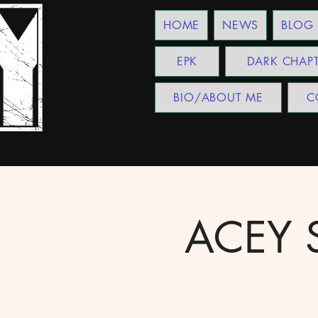
HOME
NEWS
BLOG
EPK
DARK CHAP
BIO/ABOUT ME
C
ACEY S