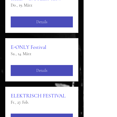
Do., 19. März
Details
E-ONLY Festival
Sa., 14. März
Details
ELEKTRISCH FESTIVAL
Fr., 27. Feb.