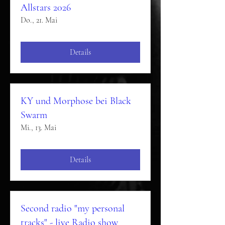
Allstars 2026
Do., 21. Mai
Details
KY und Morphose bei Black
Swarm
Mi., 13. Mai
Details
Second radio "my personal
tracks" - live Radio show