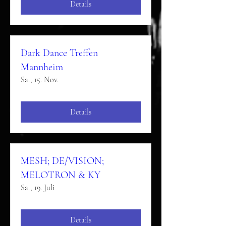
Details
Dark Dance Treffen
Mannheim
Sa., 15. Nov.
Details
MESH; DE/VISION;
MELOTRON & KY
Sa., 19. Juli
Details