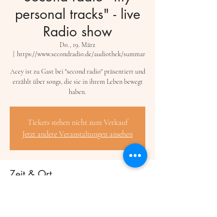
personal tracks" - live
Radio show
Do., 19. März
  |  
https://www.secondradio.de/audiothek/summar
Acey ist zu Gast bei "second radio" präsentiert und
erzählt über songs, die sie in ihrem Leben bewegt
haben.
Tickets stehen nicht zum Verkauf
Jetzt andere Veranstaltungen ansehen
Zeit & Ort
19. März 2026, 20:00 – 22:00
https://www.secondradio.de/audiothek/summar