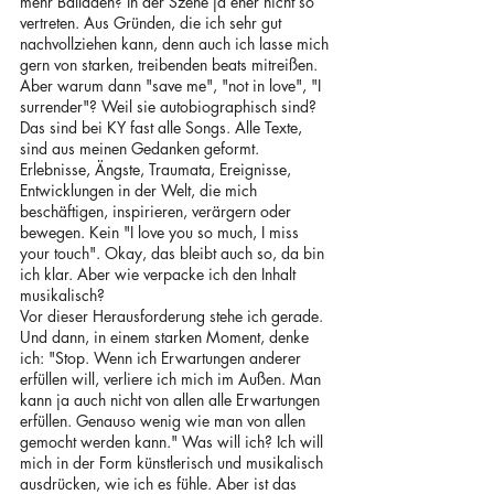
mehr Balladen? In der Szene ja eher nicht so 
vertreten. Aus Gründen, die ich sehr gut 
nachvollziehen kann, denn auch ich lasse mich 
gern von starken, treibenden beats mitreißen. 
Aber warum dann "save me", "not in love", "I 
surrender"? Weil sie autobiographisch sind? 
Das sind bei KY fast alle Songs. Alle Texte, 
sind aus meinen Gedanken geformt. 
Erlebnisse, Ängste, Traumata, Ereignisse, 
Entwicklungen in der Welt, die mich 
beschäftigen, inspirieren, verärgern oder 
bewegen. Kein "I love you so much, I miss 
your touch". Okay, das bleibt auch so, da bin 
ich klar. Aber wie verpacke ich den Inhalt 
musikalisch? 
Vor dieser Herausforderung stehe ich gerade. 
Und dann, in einem starken Moment, denke 
ich: "Stop. Wenn ich Erwartungen anderer 
erfüllen will, verliere ich mich im Außen. Man 
kann ja auch nicht von allen alle Erwartungen 
erfüllen. Genauso wenig wie man von allen 
gemocht werden kann." Was will ich? Ich will 
mich in der Form künstlerisch und musikalisch 
ausdrücken, wie ich es fühle. Aber ist das 