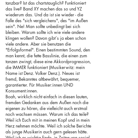
tanzbar? Ist das chartstauglich? Funktioniert 
das live? Band XY machen das so und YZ 
wiederum das. Und da ist sie wieder - die 
Falle des "sich vergleichens", des "im Außen 
sein". Ne! Man sollte unbedingt bei sich 
bleiben. Warum sollte ich wie viele andere 
klingen wollen? Davon gibt´s ja eben schon 
viele andere. Aber sie benutzen die 
"Erfolgsformel". Einen bestimmten Sound, den 
man kennt, die fette Basslinie, die einen zum 
tanzen zwingt, diese eine Akkordprogression, 
die IMMER funktioniert (Musikerwitz: mein 
Name ist Denz. Volker Denz.). Neues ist 
fremd, Bekanntes altbewährt, bequemer, 
garantierter. Für Musiker:innen UND 
Konsument:innen. 
Boah, wirklich nicht einfach in diesen lauten, 
fremden Gedanken aus dem Außen noch die 
eigenen zu hören, die vielleicht auch erstmal 
noch wachsen müssen. Warum ich das teile? 
Weil ich Euch mit in meinen Kopf und in mein 
Herz nehmen möchte. Weil ich solche Berichte 
als junge Musikerin auch gern gelesen hätte. 
Weil ich es wichtig finde, in Zeiten von social 