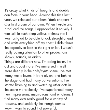
It's crazy what kinds of thoughts and doubts 
can form in your head. Around this time last 
year, we released our album "dark chapters." 
Our first album of our own. When I wrote and 
produced the songs, I approached it naively. I 
was still in such deep valleys at times that I 
was just glad to be able to look straight ahead 
and write everything off my chest. I didn't have 
the capacity to look to the right or left. I wasn't 
really paying attention to other productions, 
shows, sounds, or artists.
Things are different now. I'm doing better, I'm 
out and about more, I've immersed myself 
more deeply in the goth/synth scene, I've met 
many music lovers in front of, on, and behind 
the stage, and had many conversations. I've 
started listening to and watching other acts in 
the scene more closely. I've experienced many 
new impressions, inspirations, and emotions. I 
find many acts really good for a variety of 
reasons, and suddenly the thought comes – 
wow, I want to sound that powerful, 