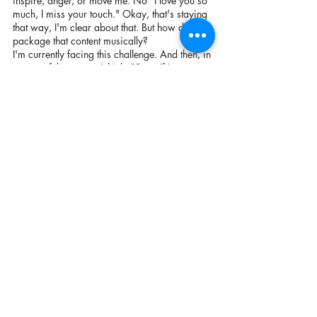
inspire, anger, or move me. No "I love you so 
much, I miss your touch." Okay, that's staying 
that way, I'm clear about that. But how do I 
package that content musically?
I'm currently facing this challenge. And then, in 
a powerful moment, I think: "Stop. If I try to 
meet other people's expectations, I'll lose 
myself in the external world. You can't fulfill 
everyone's expectations, just as you can't be 
liked by everyone." What do I want? I want to 
express myself artistically and musically in the 
way I feel. But is that danceable? Is it chart-
worthy? Does it work live? Band XY does it 
this way, and band YZ does it that way. And 
there it is again—the trap of "comparing 
myself," of "being focused on the external." 
No! You absolutely should to stay true to 
yourself. Why should I want to sound like so 
many others? There are already plenty of 
others who do that. But they're using the 
"formula for success." A certain sound you 
recognize, that fat bassline that makes you 
want to dance, that one chord progression that 
ALWAYS works. New things are strange, 